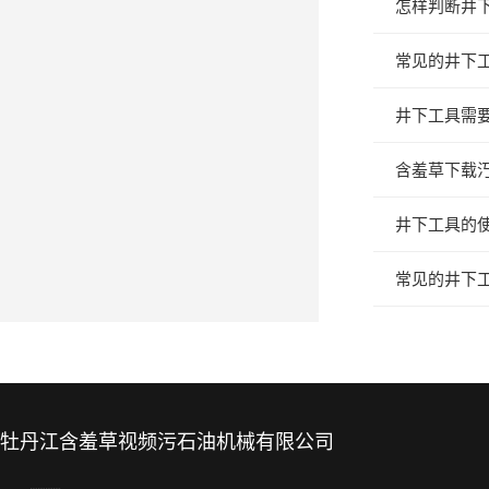
怎样判断井
常见的井下
井下工具需
含羞草下载汅
井下工具的
常见的井下
牡丹江含羞草视频污石油机械有限公司