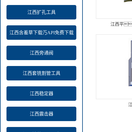
江西扩孔工具
江西平
江西含羞草下载汅API免费下载
江西旁通阀
江西套铣割管工具
江西稳定器
江西震击器