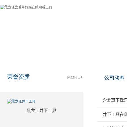
牡丹江含羞草视频污石油机械有限公司成立于2011年3月，
通过全体员工共同的努力，现已经发展成为行业内最具发展
荣誉资质
MORE+
公司动态
含羞草下载汅
黑龙江井下工具
井下工具在