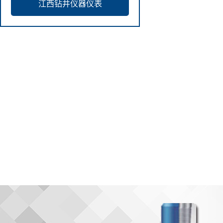
江西钻井仪器仪表
含