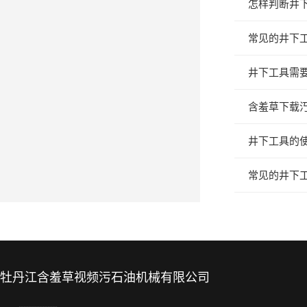
怎样判断井
常见的井下
井下工具需
含羞草下载汅
井下工具的
常见的井下
牡丹江含羞草视频污石油机械有限公司