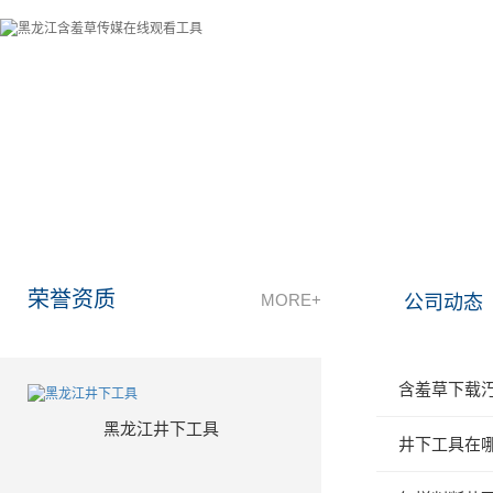
牡丹江含羞草视频污石油机械有限公司成立于2011年3月，依
通过全体员工共同的努力，现已经发展成为行业内最具发
荣誉资质
MORE+
公司动态
含羞草下载汅
黑龙江井下工具
井下工具在